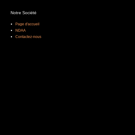
Notre Société
Page d'accueil
NDAA
Contactez-nous
Privacy Policy
Support
Contacter le support technique
Compatibilité des accessoires
Catalogue Intuitif
Trouver un distributeur
Trouver un installateur
Plateforme éducative